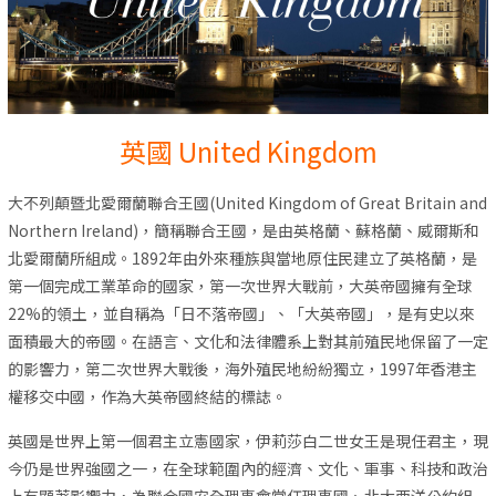
英國 United Kingdom
大不列顛暨北愛爾蘭聯合王國(United Kingdom of Great Britain and
Northern Ireland)，簡稱聯合王國，是由英格蘭、蘇格蘭、威爾斯和
北愛爾蘭所組成。1892年由外來種族與當地原住民建立了英格蘭，是
第一個完成工業革命的國家，第一次世界大戰前，大英帝國擁有全球
22%的領土，並自稱為「日不落帝國」、「大英帝國」，是有史以來
面積最大的帝國。在語言、文化和法律體系上對其前殖民地保留了一定
的影響力，第二次世界大戰後，海外殖民地紛紛獨立，1997年香港主
權移交中國，作為大英帝國終結的標誌。
英國是世界上第一個君主立憲國家，伊莉莎白二世女王是現任君主，現
今仍是世界強國之一，在全球範圍內的經濟、文化、軍事、科技和政治
上有顯著影響力，為聯合國安全理事會常任理事國、北大西洋公約組