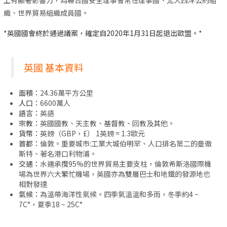
織、世界貿易組織成員國。
*英國國會終於通過議案，確定自2020年1月31日起退出歐盟。*
英國 基本資料
面積：
24.36萬平方公里
人口：
6600萬人
語言：
英語
宗教：
英國國教、天主教、基督教、回教及其他。
貨幣：
英鎊（GBP，£） 1英鎊 = 1.3歐元
首都：
倫敦。重要城市:工業大城伯明罕、人口排名第二的曼徹
斯特、著名港口利物浦。
交通：
水運承攬95%的世界貿易主要支柱，倫敦希斯洛國際機
場為世界六大繁忙機場，英國亦為雙層巴士和地鐵的發源地也
相對發達
氣候：
為溫帶海洋性氣候。四季氣溫溫和多雨，冬季約4 ~
7C°，夏季18 ~ 25C°