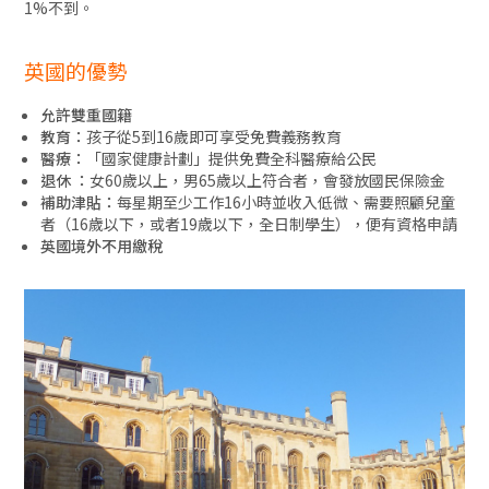
1%不到。
英國的優勢
允許雙重國籍
教育：
孩子從5到16歲即可享受免費義務教育
醫療：
「國家健康計劃」提供免費全科醫療給公民
退休 ：
女60歲以上，男65歲以上符合者，會發放國民保險金
補助津貼：
每星期至少工作16小時並收入低微、需要照顧兒童
者（16歲以下，或者19歲以下，全日制學生），便有資格申請
英國境外不用繳稅