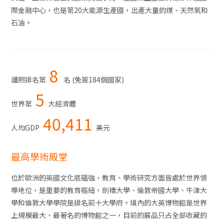
際金融中心，也是第20大能源生產國，出產大量的煤、天然氣和
石油。
8
護照排名第
名 (免簽184個國家)
5
世界第
大經濟體
40,411
人均GDP
美元
最高學術殿堂
位於歐洲的英國文化底蘊強，教育、學術研究方面皆處於世界領
導地位，是重要的教育樞紐，劍橋大學、倫敦帝國大學、牛津大
學和倫敦大學學院是排名前十大學府。境內的大英博物館是世界
上規模最大、最著名的博物館之一，目前的展品只占全部收藏的