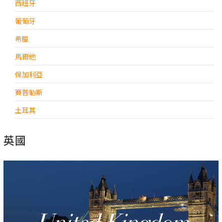
西班牙
葡萄牙
希臘
馬爾他
保加利亞
賽普勒斯
土耳其
英國