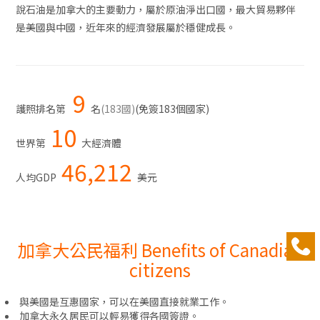
說石油是加拿大的主要動力，屬於原油淨出口國，最大貿易夥伴
是美國與中國，近年來的經濟發展屬於穩健成長。
9
護照排名第
名
(183國)
(免簽183個國家)
10
世界第
大經濟體
46,212
人均GDP
美元
加拿大公民福利 Benefits of Canadian
citizens
與美國是互惠國家，可以在美國直接就業工作。
加拿大永久居民可以輕易獲得各國簽證。