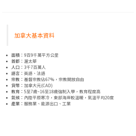
加拿大基本資料
面積：
9百9千萬平方公里
首都：
渥太華
人口：
3千7百萬人
語言：
英語、法語
宗教：
基督宗教佔67%，宗教開放自由
貨幣：
加拿大元(CAD)
教育：
5至7歲~16至18歲強制入學，教育程度高
氣候：
內陸平原寒冷，東部海岸較溫暖，氣溫平均20度
產業：
服務業、能源出口、工業