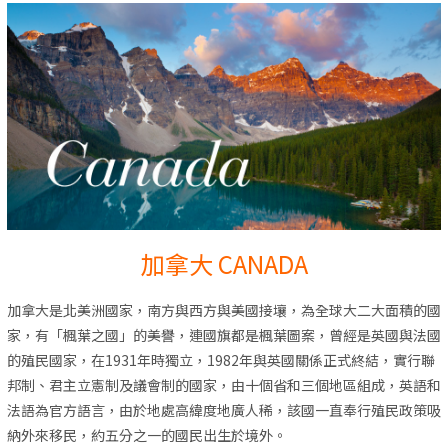
加拿大 CANADA
加拿大是北美洲國家，南方與西方與美國接壤，為全球大二大面積的國
家，有「楓葉之國」的美譽，連國旗都是楓葉圖案，曾經是英國與法國
的殖民國家，在1931年時獨立，1982年與英國關係正式終結，實行聯
邦制、君主立憲制及議會制的國家，由十個省和三個地區組成，英語和
法語為官方語言，由於地處高緯度地廣人稀，該國一直奉行殖民政策吸
納外來移民，約五分之一的國民出生於境外。