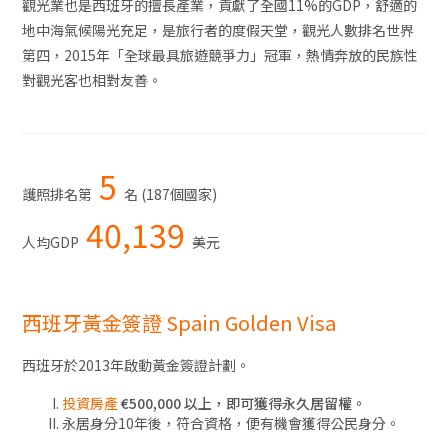
觀光業也是西班牙的擅長產業，貢獻了全國11%的GDP，舒適的
地中海氣候陽光充足，是旅行者的度假天堂，觀光人數排名世界
第四，2015年「全球最具旅遊競爭力」冠軍，熱情奔放的民族性
對觀光客也相對友善。
5
護照排名第
名 (187個國家)
40,139
人均GDP
美元
西班牙黃金簽證 Spain Golden Visa
西班牙於2013年啟動黃金簽證計劃。
投資房產
€500,000 以上，即可獲得永久居留權。
永居身分10年後，符合資格，便有機會獲得公民身分。