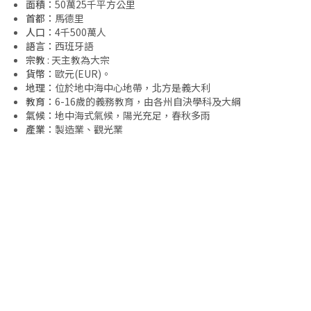
面積：
50萬25千平方公里
首都：
馬德里
人口：
4千500萬人
語言：
西班牙語
宗教
: 天主教為大宗
貨幣：
歐元(EUR)。
地理：
位於地中海中心地帶，北方是義大利
教育：
6-16歲的義務教育，由各州自決學科及大綱
氣候：
地中海式氣候，陽光充足，春秋多雨
產業：
製造業、觀光業